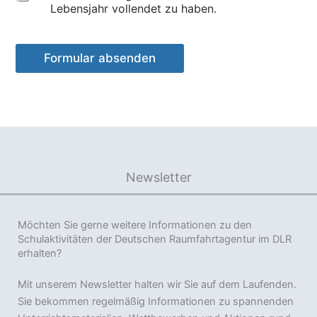
6
Lebensjahr vollendet zu haben.
h
J
u
a
t
h
z
Formular absenden
r
*
e
*
Newsletter
Möchten Sie gerne weitere Informationen zu den
Schulaktivitäten der Deutschen Raumfahrtagentur im DLR
erhalten?
Mit unserem Newsletter halten wir Sie auf dem Laufenden.
Sie bekommen regelmäßig Informationen zu spannenden