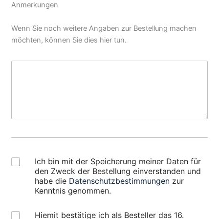
Anmerkungen
Wenn Sie noch weitere Angaben zur Bestellung machen
möchten, können Sie dies hier tun.
T
e
x
t
a
b
s
a
t
z
D
Ich bin mit der Speicherung meiner Daten für
a
den Zweck der Bestellung einverstanden und
t
habe die
Datenschutzbestimmungen
zur
e
Kenntnis genommen.
n
s
1
Hiemit bestätige ich als Besteller das 16.
c