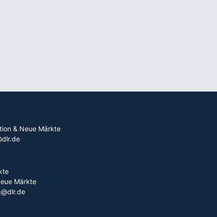
ation & Neue Märkte
@dlr.de
kte
Neue Märkte
g@dlr.de