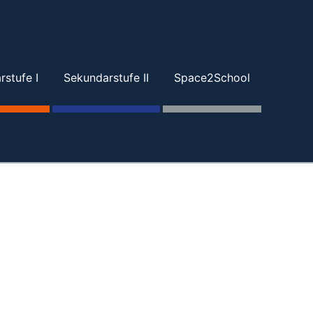
stufe I
Sekundarstufe II
Space2School