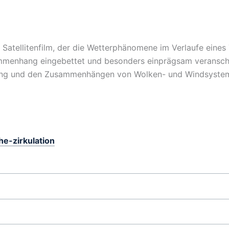
n Satellitenfilm, der die Wetterphänomene im Verlaufe eines T
mmenhang eingebettet und besonders einprägsam veranschau
hung und den Zusammenhängen von Wolken- und Windsyste
he-zirkulation