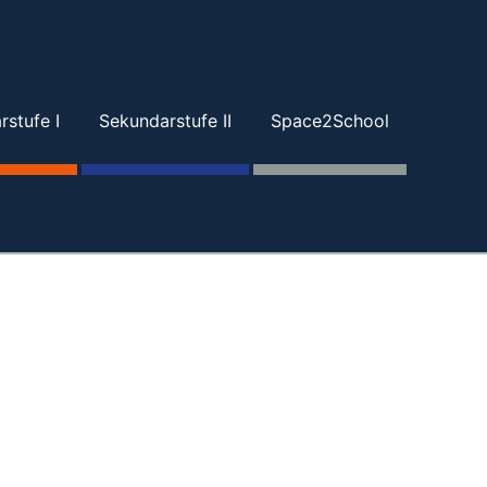
stufe I
Sekundarstufe II
Space2School