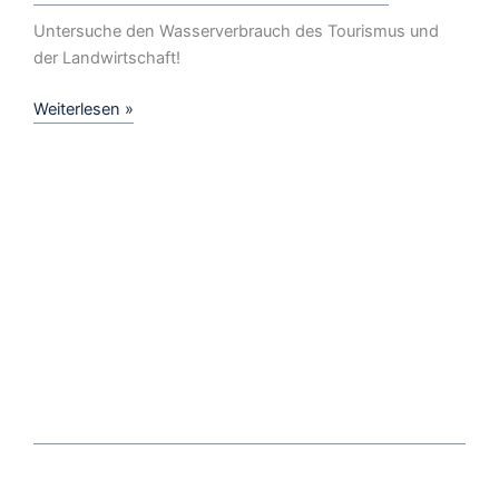
Untersuche den Wasserverbrauch des Tourismus und
der Landwirtschaft!
Wasserkonflikt
Weiterlesen »
auf
Teneriffa